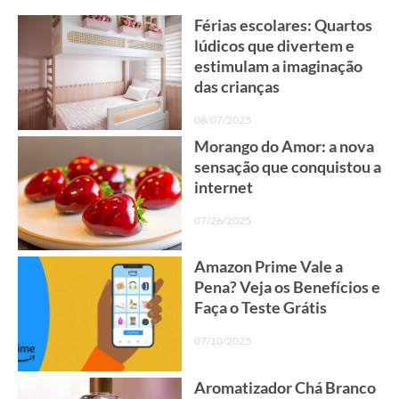
Férias escolares: Quartos
lúdicos que divertem e
estimulam a imaginação
das crianças
08/07/2025
Morango do Amor: a nova
sensação que conquistou a
internet
07/26/2025
Amazon Prime Vale a
Pena? Veja os Benefícios e
Faça o Teste Grátis
07/10/2025
Aromatizador Chá Branco