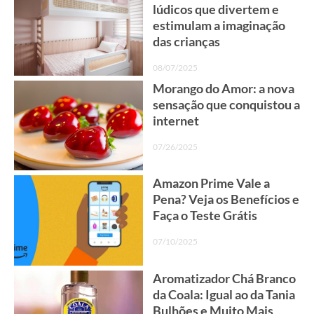
lúdicos que divertem e
estimulam a imaginação
das crianças
08/07/2025
Morango do Amor: a nova
sensação que conquistou a
internet
07/26/2025
Amazon Prime Vale a
Pena? Veja os Benefícios e
Faça o Teste Grátis
07/10/2025
Aromatizador Chá Branco
da Coala: Igual ao da Tania
Bulhões e Muito Mais