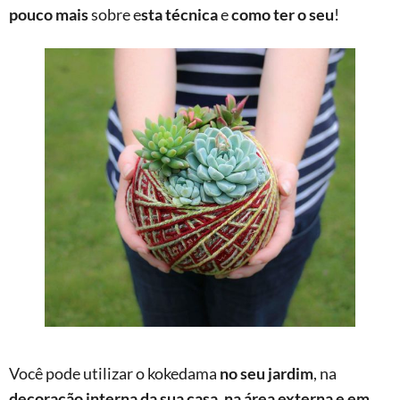
pouco mais
sobre e
sta técnica
e
como ter o seu
!
Você pode utilizar o kokedama
no seu jardim
, na
decoração interna da sua casa
,
na área externa
e em