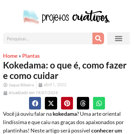
Home
Plantas
»
Kokedama: o que é, como fazer
e como cuidar
Jaque Ribeiro
abril 1, 2022
Atualizado em 19/07/2024
Você já ouviu falar na
kokedama
? Uma arte oriental
lindíssima e que caiu nas graças dos apaixonados por
plantinhas! Neste artigo será possível
conhecer um