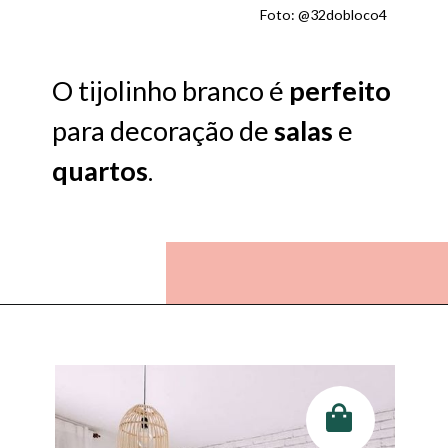
Foto: @32dobloco4
O tijolinho branco é
perfeito
para decoração de
salas
e
quartos
.