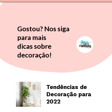
Opening
https://projetoscriativos.blog/dicas-de-parede-de-tijolinho-para-redecorar-a-casa/
Gostou? Nos siga
para mais
dicas sobre
decoração!
Tendências de
Decoração para
2022