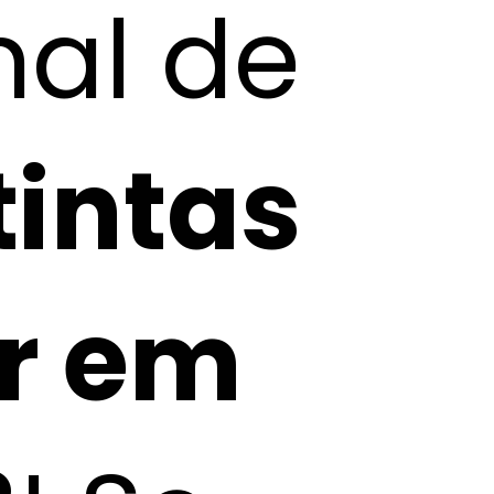
nal de
tintas
ar em