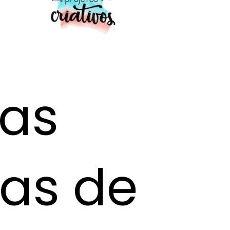
 as
as de