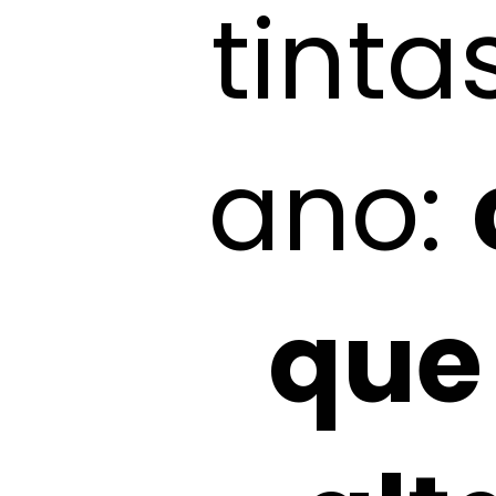
tinta
ano:
que