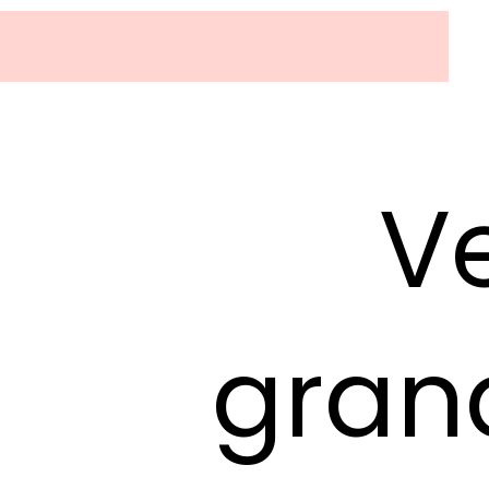
V
gran