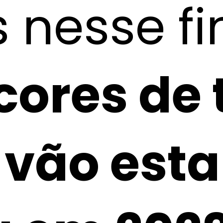
s nesse fi
cores de 
 vão est