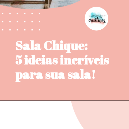
Sala Chique:
5 ideias incríveis 
para sua sala!