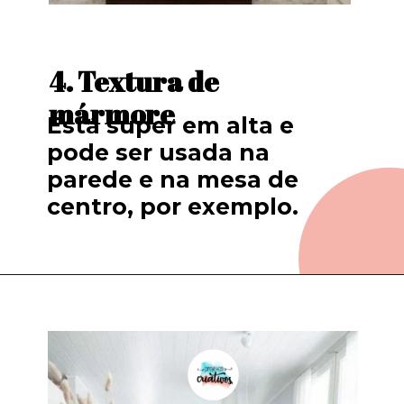
4. Textura de 
mármore
Está 
super
em
alta
 e 
pode ser usada na 
parede e na mesa de 
centro, por exemplo.